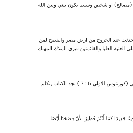
اك (مصالح) او شخص وسيط يكون بيني وبين الله
 حدثت عند الخروج من ارض مصر والفصح لمن
 العتبة العليا والقائمتين فيري الملاك المهلك
ولكن هناك طريقة او وصفة لكيف يعامل خروف الفصح وبالنظر الي (كورنثوس الاولي 5 : 7 ) نجد الكتاب يتكلم
جَدِيدًا كَمَا أَنْتُمْ فَطِيرٌ. لأَنَّ فِصْحَنَا أَيْضًا