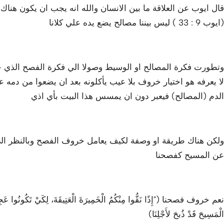
قال ايوب عن العلاقة ما بين الانسان والله انه يجب ان يكون هن
(ايوب 9 : 33 ) ليس بيننا مصالح يضع يده علي كلانا
وتطورت فكرة المصالح او الوسيط وصولا الي فكرة الفصح الذي
لا يعرفه هو اختيار خروف بلا عيب يأكلونه بعد ان يضعوا من دمه علي
الدم (المصالح) فيعبر دون ان يمسس هذا البيت بأي اذي
عن المسيح كفصحنا
نعم خروف فصحنا ("إِذًا نَقُّوا مِنْكُمُ الْخَمِيرَةَ الْعَتِيقَةَ، لِكَيْ تَكُونُوا عَجِينًا 
الْمَسِيحَ قَدْ ذُبحَ لأَجْلِنَا)