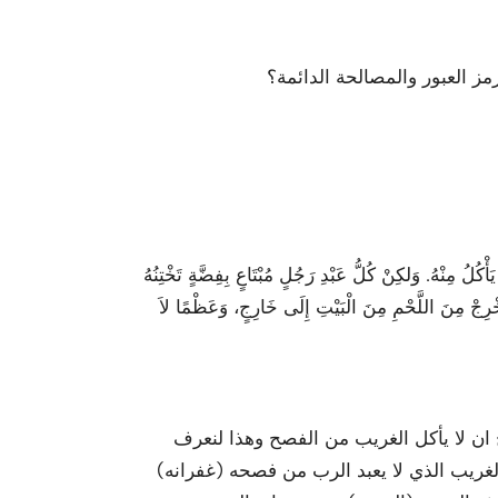
ز العبور والمصالحة الدائمة؟
ُ مِنْهُ. وَلكِنْ كُلُّ عَبْدِ رَجُلٍ مُبْتَاعٍ بِفِضَّةٍ تَخْتِنُهُ
 تُخْرِجْ مِنَ اللَّحْمِ مِنَ الْبَيْتِ إِلَى خَارِجٍ، وَعَظْمًا لاَ
ان لا يأكل الغريب من الفصح وهذا لنعرف
غريب الذي لا يعبد الرب من فصحه (غفرانه)