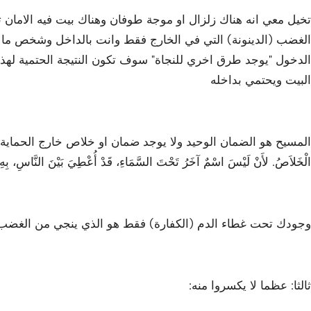
تخيل معي انه هناك زلزال او موجة طوفان وهناك بيت فيه الامان 
الغضب (الدينونة) التي في الخارج فقط وانت بالداخل وشخص ما ف
الدخول "يوجد طرق اخري للنجاة" سوف تكون النتيجة الحتمية لهذا
البيت ويحتمي بداخله
المسيح هو الضمان الوحيد ولا يوجد ضمان او خلاص خارج الحماية التي ف
الْخَلاَصُ. لأَنْ لَيْسَ اسْمٌ آخَرُ تَحْتَ السَّمَاءِ، قَدْ أُعْطِيَ بَيْنَ النَّاسِ، بِهِ يَن
وجودك تحت غطاء الدم (الكفارة) فقط هو الذي ينجي من الغضب 
ثالثا: عظما لا يكسروا منه: