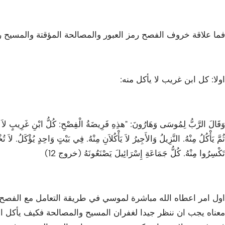
فما علاقة خروف الفصح رمز العبور والمصالحة المؤقتة والمسيح رم
اولا: كل ابن غريب لا يأكل منه:
وَقَالَ الرَّبُّ لِمُوسَى وَهَارُونَ: "هذِهِ فَرِيضَةُ الْفِصْحِ: كُلُّ ابْنِ غَرِيبٍ لاَ يَأْكُل
ثُمَّ يَأْكُلُ مِنْهُ. النَّزِيلُ وَالأَجِيرُ لاَ يَأْكُلاَنِ مِنْهُ. فِي بَيْتٍ وَاحِدٍ يُؤْكَلُ. لاَ
تَكْسِرُوا مِنْهُ. كُلُّ جَمَاعَةِ إِسْرَائِيلَ يَصْنَعُونَهُ (خروج 12)
اول امر اعطاه الله مباشرة لموسي في طريقة التعامل مع الفصح 
معناه يجب ان ننظر جيدا لغفران المسيح والمصالحة فكيف يأكل ال