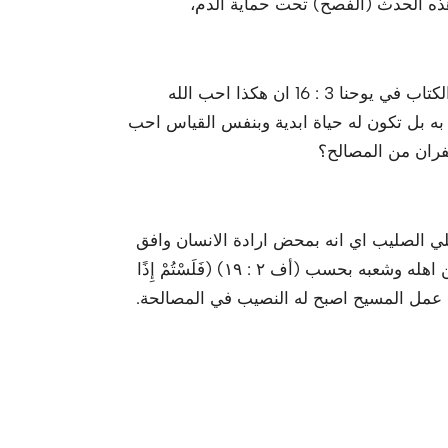
ذه الحدث (الفصح) تحت حماية الدم،
ايضا يوجد في دم المسيح الغافر لكل الخطايا نفس المعني فقال الكتاب في يوحنا 3 : 16 ان هكذا احب الله
 به بل تكون له حياة ابدية وبنفس القياس احب
غفران من المصالح؟
ي الصليب اي انه بمحض ارادة الانسان وافق
ان يكون من ضمن الجماعة المفدية اي ان لا يكون غريب ولكن من اهله وشعبه بحسب (أف ٢ : ١٩) (فَلَسْتُمْ إِذًا
للهِ،) فالذي قبل عمل المسيح اصبح له النصيب في المصالحة.