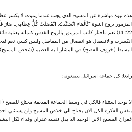
المزمور بروح النبوة "كَالْمَاءِ انْسَكَبْتُ. انْفَصَلَتْ كُلُّ عِظَامِي. صَارَ قَلْ
22: 14) نعم فاختار كاتب المزمور بالروح القدس كلماته بعناية 
انكسرت والانفصال هو انفصال من المفاصل وليس كسر، نعم فيجب 
البسيط (خروف الفصح) في المشار اليه العظيم (شخص المسيح) ف
رابعا: كل جماعة اسرائيل يصنعونه:
لا يوجد استثناء فالكل في وسط الجماعة القديمة محتاج للفصح (الل
بنفس الفكرة الكل الان يحتاج الي خلاص المسيح ولن يستثني اح
غفران المسيح الابن الوحيد الذ بذل نفسه غفران وفداء لكل البشري