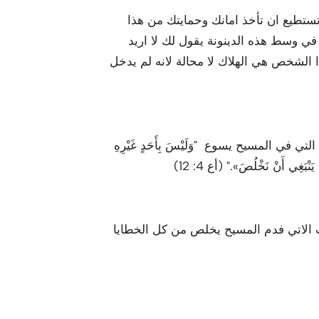
تستطيع ان تأخذ امانك وحمايتك من هذا
ي وسط هذه الدينونة يقول لك لا اريد
 الشخص هي الهلاك لا محالة لانه لم يدخل
ي المسيح يسوع "وَلَيْسَ بِأَحَدٍ غَيْرِهِ
ْبَغِي أَنْ نَخْلُصَ»." (أع 4: 12)
الاتي فدم المسيح يخلص من كل الخطايا