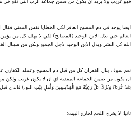
فهو غريب ولا يريد ان يكون من ضمن جماعة الرب التي تقع في ه
العالم حتي بذل الابن الوحيد (المصالح) لكي لا يهلك كل من يؤمن
الله كل البشر وبذل الابن الوحيد لاجل الجميع ولكن من سينال ال
نعم سوف ينال الغفران كل من قبل دم المسيح وعمله الكفاري عل
بَعْدُ غُرَبَاءَ وَنُزُلاً، بَلْ رَعِيَّةٌ مَعَ الْقِدِّيسِينَ وَأَهْلِ بَيْتِ ا
ثانيا: لا يخرج اللحم لخارج البيت: