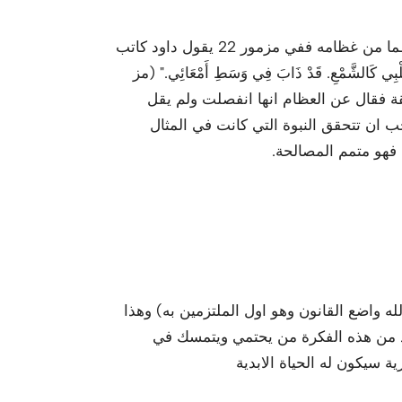
هذه نبوة مباشرة عن المسيح الذي يجب عندما يموت لا يكسر عظما من غظامه ففي مزمور 22 يقول داود كاتب
بِي كَالشَّمْعِ. قَدْ ذَابَ فِي وَسَطِ أَمْعَائِي." (مز
فائقة فقال عن العظام انها انفصلت ولم يقل
ان تتحقق النبوة التي كانت في المثال
هو متمم المصالحة.
ه واضع القانون وهو اول الملتزمين به) وهذا
د من هذه الفكرة من يحتمي ويتمسك في
ة سيكون له الحياة الابدية