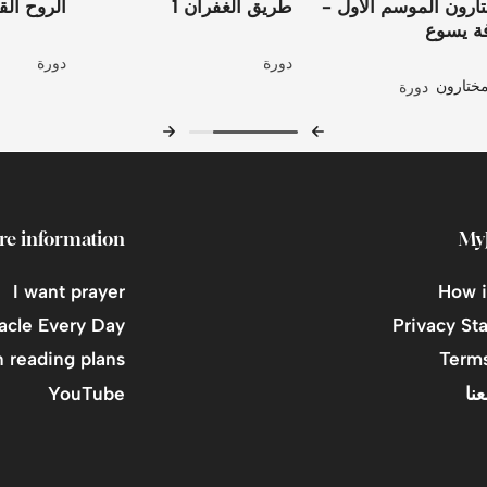
تارون الموسم الاول -
طريق الغفران 1
الروح الق
ة يسوع
دورة
دورة
مختارون
دورة
re information
My
I want prayer
How i
acle Every Day
Privacy St
 reading plans
Terms
نا
YouTube