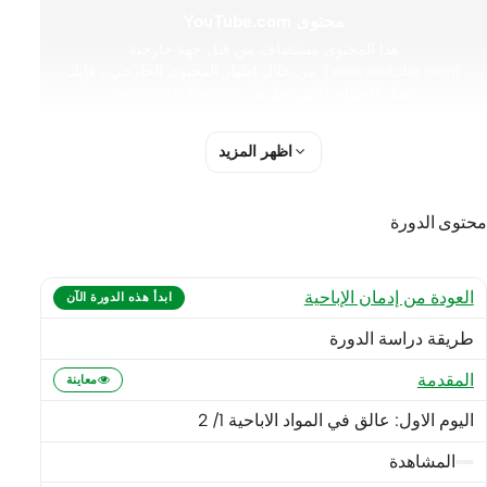
محتوى YouTube.com
هذا المحتوى مستضاف من قبل جهة خارجية
(www.youtube.com). من خلال إظهار المحتوى الخارجي ، فإنك
تقبل
الأحكام والشروط
من www.youtube.com.
اظهر المزيد
تحميل مرة واحدة
أو
قبول جميع ملفات تعريف الارتباط
ولا تسألني مرة أخرى
محتوى الدورة
العودة من إدمان الإباحية
ابدأ هذه الدورة الآن
طريقة دراسة الدورة
المقدمة
معاينة
اليوم الاول: عالق في المواد الاباحية 1/ 2
المشاهدة