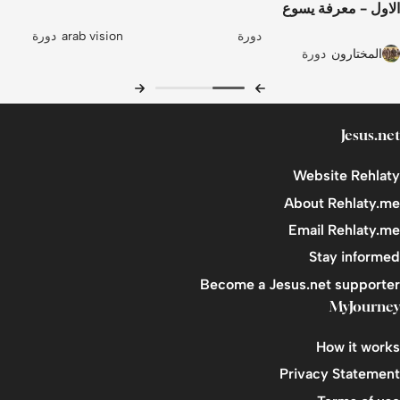
الاول - معرفة يسوع
التطبيق
دورة
arab vision
دورة
المختارون
دورة
المشاركة
اليوم الثامن: الحياة الجنسية - هبة من الله
المشاهدة
Jesus.net
التطبيق
Website Rehlaty
المشاركة
About Rehlaty.me
اليوم التاسع: خطوات عملية - الجزء الأول
Email Rehlaty.me
Stay informed
المشاهدة
Become a Jesus.net supporter
التطبيق
MyJourney
المشاركة
How it works
اليوم العاشر: خطوات عملية - الجزء الثاني
Privacy Statement
المشاهدة